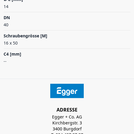
14
DN
40
Schraubengrösse [M]
16 x 50
C4 [mm]
--
ADRESSE
Egger + Co. AG
Kirchbergstr. 3
3400 Burgdorf