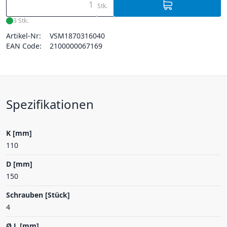
Stk.
3 Stk.
Artikel-Nr:
VSM1870316040
EAN Code:
2100000067169
Spezifikationen
K [mm]
110
D [mm]
150
Schrauben [Stück]
4
Ø L [mm]