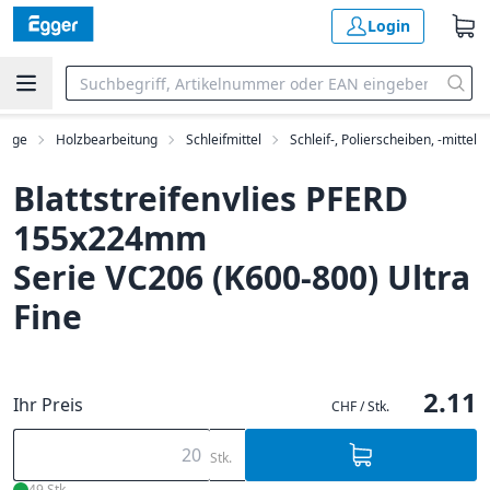
Login
euge
Holzbearbeitung
Schleifmittel
Schleif-, Polierscheiben, -mittel
Blattstreifenvlies PFERD
155x224mm
Serie VC206 (K600-800) Ultra
Fine
2.11
Ihr Preis
CHF / Stk.
Stk.
49 Stk.