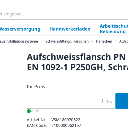
Arbeitsschut
Wasserversorgung
Handwerkerladen
Bekleidung
ausinstallationssysteme
Schweissfittings, Flanschen
Flanschen
Aufsc
Aufschweissflansch PN 
EN 1092-1 P250GH, Schr
Ihr Preis
Stk.
2 Stk.
Artikel-Nr:
VSM186970322
EAN Code:
2100000062157