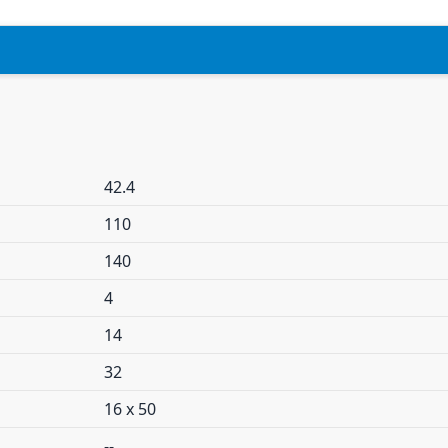
42.4
110
140
4
14
32
16 x 50
--