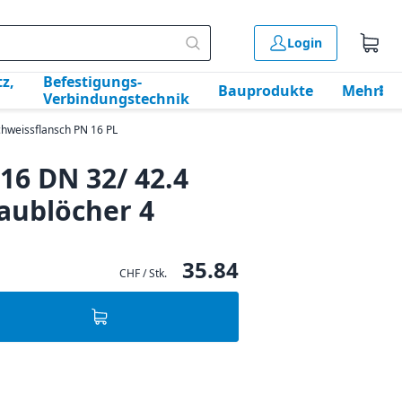
Login
z,
Befestigungs-
Bauprodukte
Mehr
Verbindungstechnik
hweissflansch PN 16 PL
16 DN 32/ 42.4
aublöcher 4
35.84
CHF / Stk.