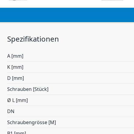
Spezifikationen
A [mm]
K [mm]
D [mm]
Schrauben [Stück]
Ø L [mm]
DN
Schraubengrösse [M]
B1 [mm]