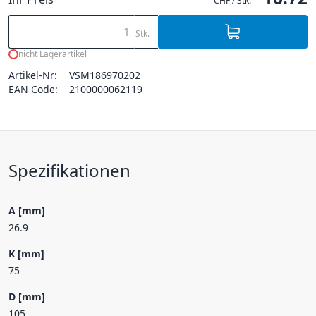
CHF / Stk.
Stk.
nicht Lagerartikel
Artikel-Nr:
VSM186970202
EAN Code:
2100000062119
Spezifikationen
A [mm]
26.9
K [mm]
75
D [mm]
105