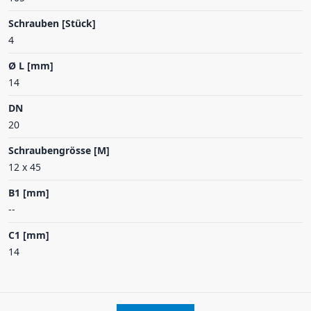
Schrauben [Stück]
4
Ø L [mm]
14
DN
20
Schraubengrösse [M]
12 x 45
B1 [mm]
--
C1 [mm]
14