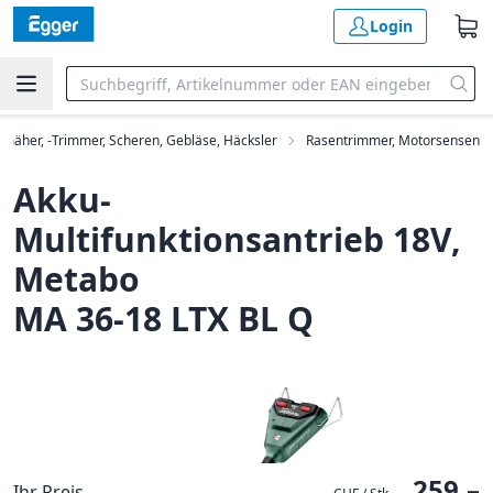
Login
mäher, -Trimmer, Scheren, Gebläse, Häcksler
Rasentrimmer, Motorsensen
Akku-
Multifunktionsantrieb 18V,
Metabo
MA 36-18 LTX BL Q
259.–
Ihr Preis