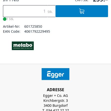
CHF / Stk.
Stk.
1 Stk.
Artikel-Nr:
601725850
EAN Code:
4061792229495
ADRESSE
Egger + Co. AG
Kirchbergstr. 3
3400 Burgdorf
T. 034 427 27 27