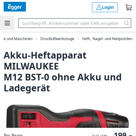
Login
euge und Maschinen
Druckluftwerkzeuge
Heft-, Nagel- und Nietpistolen
Akku-Heftapparat
MILWAUKEE
M12 BST-0 ohne Akku und
Ladegerät
199.–
Ihr Preis