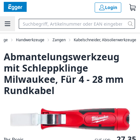
Login
euge
Handwerkzeuge
Zangen
Kabelschneider, Abisolierwerkzeuge
Abmantelungswerkzeug
mit Schleppklinge
Milwaukee, Für 4 - 28 mm
Rundkabel
27.35
Ihr Preis