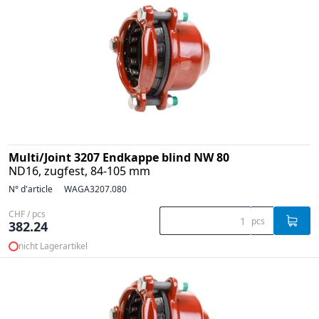
Multi/Joint 3207 Endkappe blind NW 80
ND16, zugfest, 84-105 mm
N° d'article
WAGA3207.080
CHF / pcs
pcs
382.24
nicht Lagerartikel