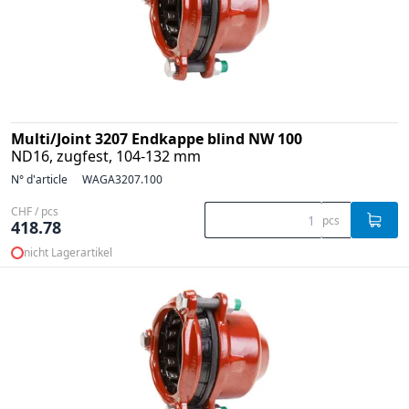
Multi/Joint 3207 Endkappe blind NW 100
ND16, zugfest, 104-132 mm
N° d'article
WAGA3207.100
CHF / pcs
pcs
418.78
nicht Lagerartikel