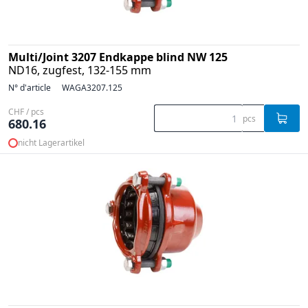
Multi/Joint 3207 Endkappe blind NW 125
ND16, zugfest, 132-155 mm
N° d'article
WAGA3207.125
CHF / pcs
pcs
680.16
nicht Lagerartikel