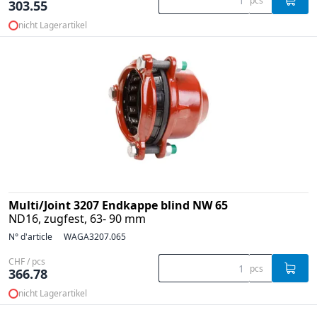
pcs
303.55
nicht Lagerartikel
Multi/Joint 3207 Endkappe blind NW 65
ND16, zugfest, 63- 90 mm
N° d'article
WAGA3207.065
CHF / pcs
pcs
366.78
nicht Lagerartikel