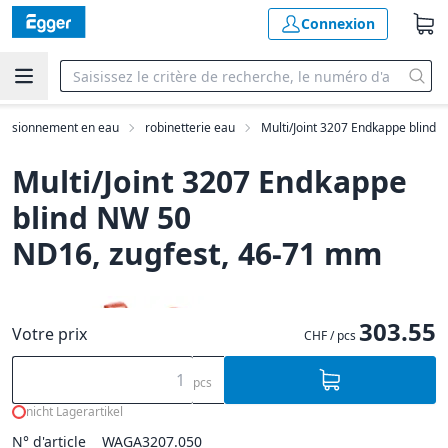
Connexion
ovisionnement en eau
robinetterie eau
Multi/Joint 3207 Endkappe blind
Multi/Joint 3207 Endkappe
blind NW 50
ND16, zugfest, 46-71 mm
303.55
Votre prix
CHF / pcs
pcs
nicht Lagerartikel
N° d'article
WAGA3207.050