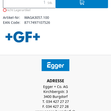
Stk.
nicht Lagerartikel
Artikel-Nr:
WAGA3057.100
EAN Code:
8717497107526
ADRESSE
Egger + Co. AG
Kirchbergstr. 3
3400 Burgdorf
T. 034 427 27 27
F. 034 427 27 28