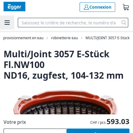
Connexion
Approvisionnement en eau
robinetterie eau
MULTI/JOINT 3057 E-Stück
Multi/Joint 3057 E-Stück
Fl.NW100
ND16, zugfest, 104-132 mm
593.03
Votre prix
CHF / pcs