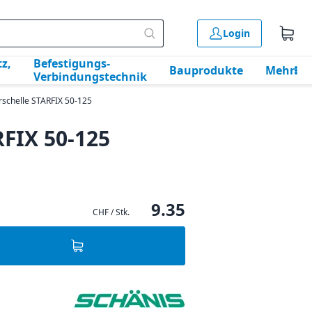
Login
z,
Befestigungs-
Bauprodukte
Mehr
Verbindungstechnik
rschelle STARFIX 50-125
RFIX 50-125
9.35
CHF / Stk.