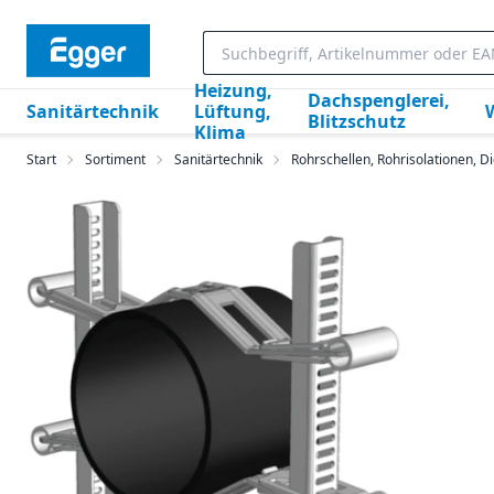
Heizung,
Dachspenglerei,
Sanitärtechnik
Lüftung,
Blitzschutz
Klima
Start
Sortiment
Sanitärtechnik
Rohrschellen, Rohrisolationen, 