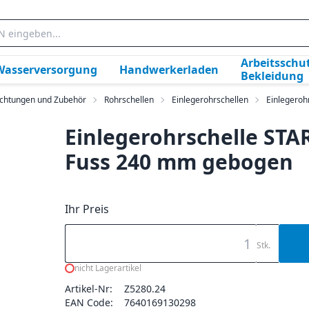
Arbeitsschut
Wasserversorgung
Handwerkerladen
Bekleidung
Dichtungen und Zubehör
Rohrschellen
Einlegerohrschellen
Einlegeroh
Einlegerohrschelle STA
Fuss 240 mm gebogen
Ihr Preis
Stk.
nicht Lagerartikel
Artikel-Nr:
Z5280.24
EAN Code:
7640169130298