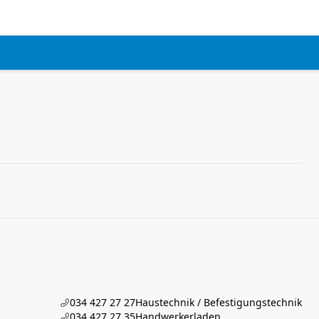
034 427 27 27
Haustechnik / Befestigungstechnik
034 427 27 35
Handwerkerladen