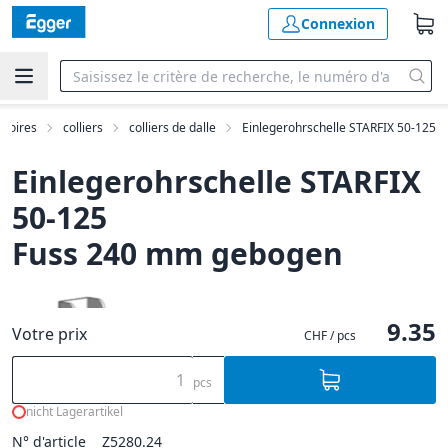
Connexion
ssoires
colliers
colliers de dalle
Einlegerohrschelle STARFIX 50-125
Einlegerohrschelle STARFIX
50-125
Fuss 240 mm gebogen
9.35
Votre prix
CHF / pcs
pcs
nicht Lagerartikel
N° d'article
Z5280.24