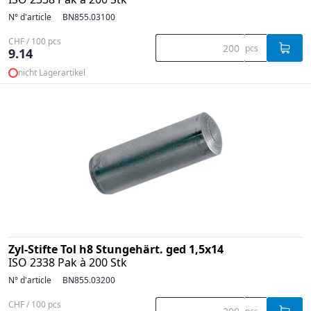
N° d'article
BN855.03100
CHF / 100 pcs
pcs
9.14
nicht Lagerartikel
Zyl-Stifte Tol h8 Stungehärt. ged 1,5x14
ISO 2338 Pak à 200 Stk
N° d'article
BN855.03200
CHF / 100 pcs