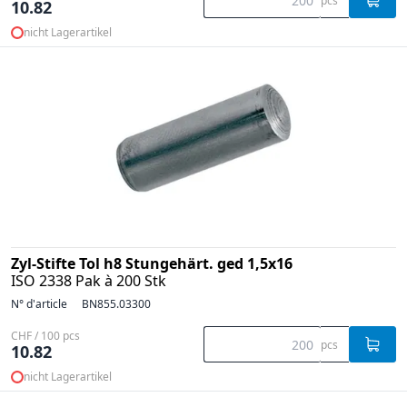
pcs
10.82
nicht Lagerartikel
Zyl-Stifte Tol h8 Stungehärt. ged 1,5x16
ISO 2338 Pak à 200 Stk
N° d'article
BN855.03300
CHF / 100 pcs
pcs
10.82
nicht Lagerartikel