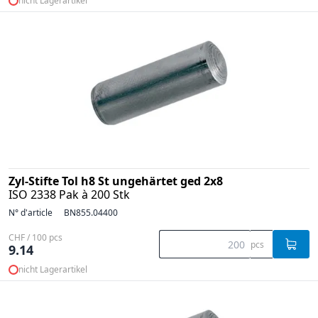
nicht Lagerartikel
Zyl-Stifte Tol h8 St ungehärtet ged 2x8
ISO 2338 Pak à 200 Stk
N° d'article
BN855.04400
CHF / 100 pcs
pcs
9.14
nicht Lagerartikel