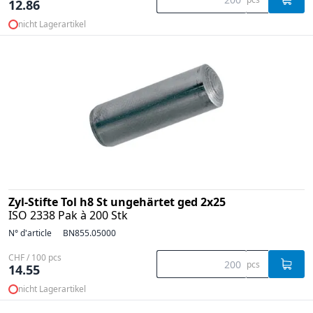
12.86
nicht Lagerartikel
Zyl-Stifte Tol h8 St ungehärtet ged 2x25
ISO 2338 Pak à 200 Stk
N° d'article
BN855.05000
CHF / 100 pcs
pcs
14.55
nicht Lagerartikel