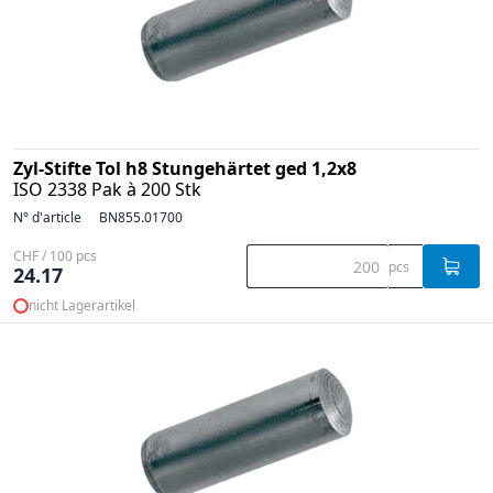
Zyl-Stifte Tol h8 Stungehärtet ged 1,2x8
ISO 2338 Pak à 200 Stk
N° d'article
BN855.01700
CHF / 100 pcs
pcs
24.17
nicht Lagerartikel