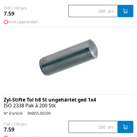
CHF / 100 pcs
pcs
7.59
nicht Lagerartikel
Zyl-Stifte Tol h8 St ungehärtet ged 1x4
ISO 2338 Pak à 200 Stk
N° d'article
BN855.00200
CHF / 100 pcs
pcs
7.59