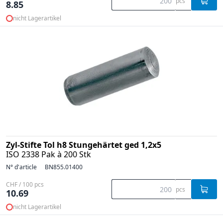
pcs
8.85
nicht Lagerartikel
Zyl-Stifte Tol h8 Stungehärtet ged 1,2x5
ISO 2338 Pak à 200 Stk
N° d'article
BN855.01400
CHF / 100 pcs
pcs
10.69
nicht Lagerartikel