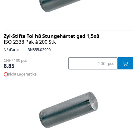
Zyl-Stifte Tol h8 Stungehärtet ged 1,5x8
ISO 2338 Pak à 200 Stk
N° d'article
BN855.02900
CHF / 100 pcs
pcs
8.85
nicht Lagerartikel