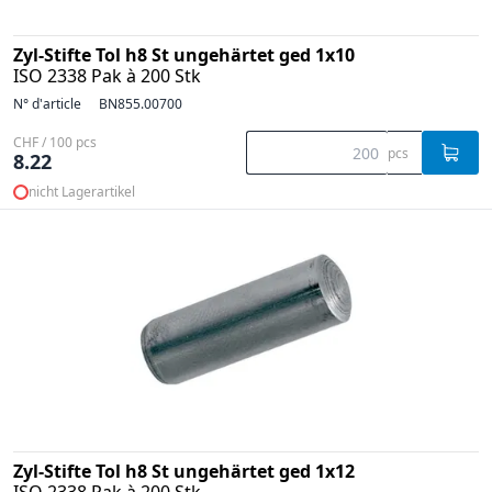
Zyl-Stifte Tol h8 St ungehärtet ged 1x10
ISO 2338 Pak à 200 Stk
N° d'article
BN855.00700
CHF / 100 pcs
pcs
8.22
nicht Lagerartikel
Zyl-Stifte Tol h8 St ungehärtet ged 1x12