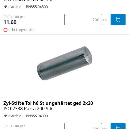
N° d'article
BN855.04800
CHF / 100 pcs
pcs
11.60
nicht Lagerartikel
Zyl-Stifte Tol h8 St ungehärtet ged 2x20
ISO 2338 Pak à 200 Stk
N° d'article
BN855.04900
CHF / 100 pcs
pcs