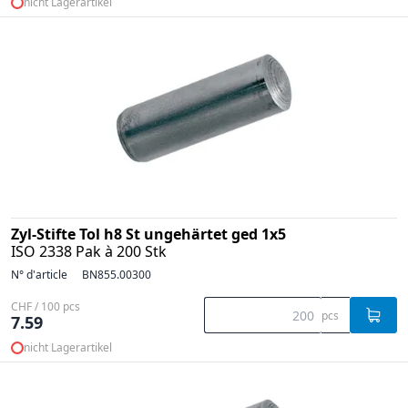
nicht Lagerartikel
Zyl-Stifte Tol h8 St ungehärtet ged 1x5
ISO 2338 Pak à 200 Stk
N° d'article
BN855.00300
CHF / 100 pcs
pcs
7.59
nicht Lagerartikel