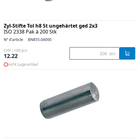
Zyl-Stifte Tol h8 St ungehärtet ged 2x3
ISO 2338 Pak à 200 Stk
N° d'article
BN855.04000
CHF / 100 pcs
pcs
12.22
nicht Lagerartikel