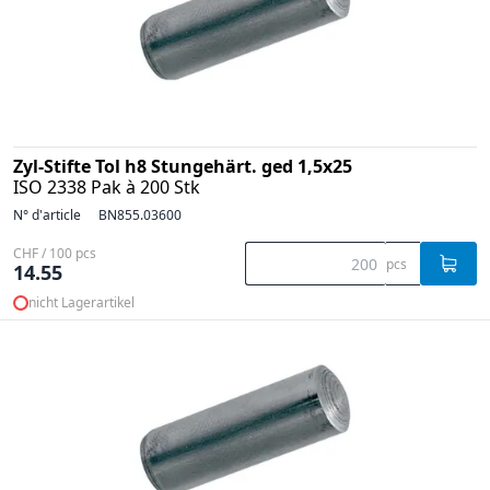
Zyl-Stifte Tol h8 Stungehärt. ged 1,5x25
ISO 2338 Pak à 200 Stk
N° d'article
BN855.03600
CHF / 100 pcs
pcs
14.55
nicht Lagerartikel