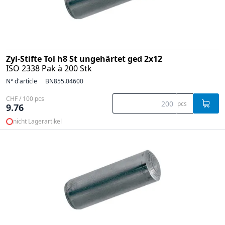
Zyl-Stifte Tol h8 St ungehärtet ged 2x12
ISO 2338 Pak à 200 Stk
N° d'article
BN855.04600
CHF / 100 pcs
pcs
9.76
nicht Lagerartikel