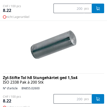
CHF / 100 pcs
pcs
8.22
nicht Lagerartikel
Zyl-Stifte Tol h8 Stungehärtet ged 1,5x4
ISO 2338 Pak à 200 Stk
N° d'article
BN855.02600
CHF / 100 pcs
pcs
8.22