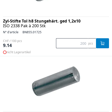
Zyl-Stifte Tol h8 Stungehärt. ged 1,2x10
ISO 2338 Pak à 200 Stk
N° d'article
BN855.01725
CHF / 100 pcs
pcs
9.14
nicht Lagerartikel