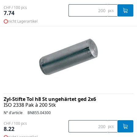
CHF / 100 pcs
pcs
7.74
nicht Lagerartikel
Zyl-Stifte Tol h8 St ungehärtet ged 2x6
ISO 2338 Pak à 200 Stk
N° d'article
BN855.04300
CHF / 100 pcs
pcs
8.22