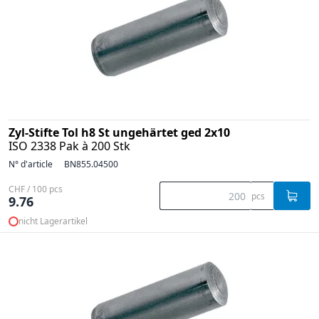
Zyl-Stifte Tol h8 St ungehärtet ged 2x10
ISO 2338 Pak à 200 Stk
N° d'article
BN855.04500
CHF / 100 pcs
pcs
9.76
nicht Lagerartikel