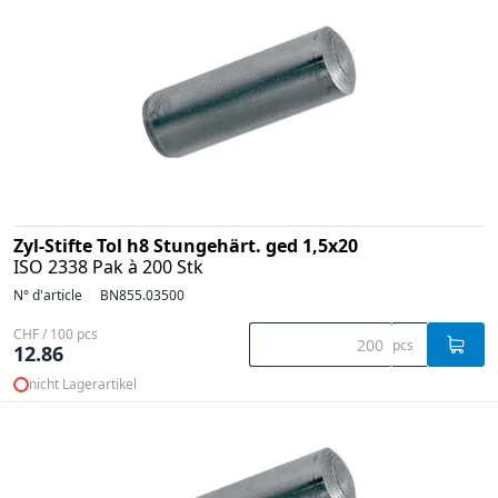
Zyl-Stifte Tol h8 Stungehärt. ged 1,5x20
ISO 2338 Pak à 200 Stk
N° d'article
BN855.03500
CHF / 100 pcs
pcs
12.86
nicht Lagerartikel