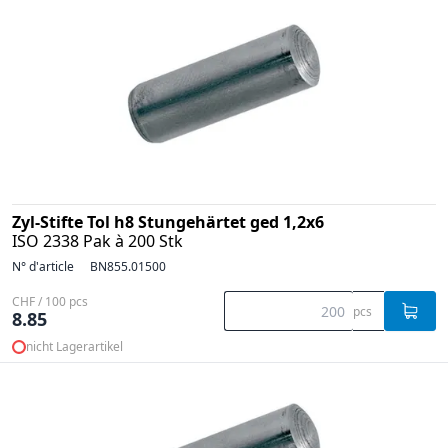
Zyl-Stifte Tol h8 Stungehärtet ged 1,2x6
ISO 2338 Pak à 200 Stk
N° d'article
BN855.01500
CHF / 100 pcs
pcs
8.85
nicht Lagerartikel