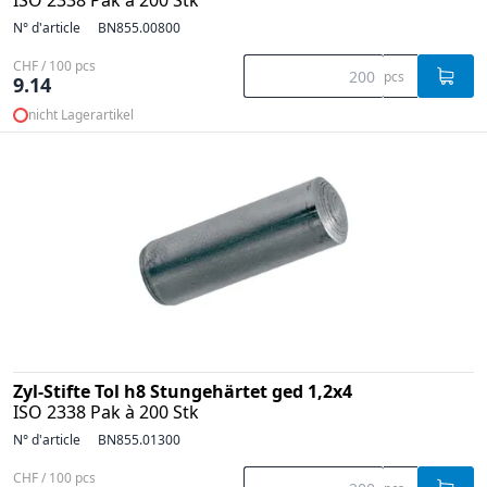
ISO 2338 Pak à 200 Stk
N° d'article
BN855.00800
CHF / 100 pcs
pcs
9.14
nicht Lagerartikel
Zyl-Stifte Tol h8 Stungehärtet ged 1,2x4
ISO 2338 Pak à 200 Stk
N° d'article
BN855.01300
CHF / 100 pcs