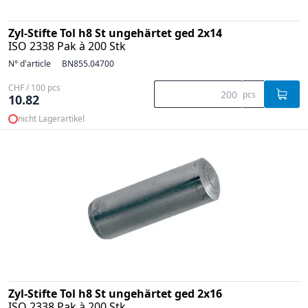
Zyl-Stifte Tol h8 St ungehärtet ged 2x14
ISO 2338 Pak à 200 Stk
N° d'article
BN855.04700
CHF / 100 pcs
pcs
10.82
nicht Lagerartikel
Zyl-Stifte Tol h8 St ungehärtet ged 2x16
ISO 2338 Pak à 200 Stk