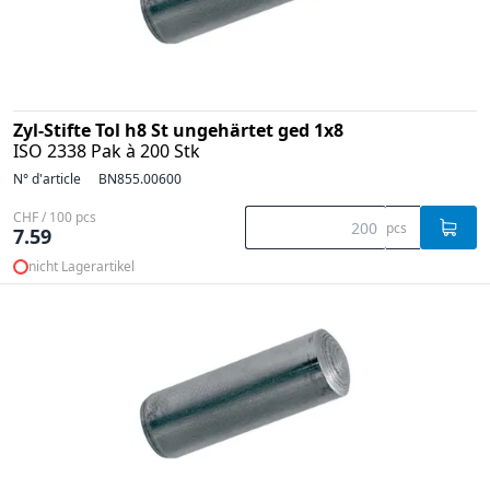
Zyl-Stifte Tol h8 St ungehärtet ged 1x8
ISO 2338 Pak à 200 Stk
N° d'article
BN855.00600
CHF / 100 pcs
pcs
7.59
nicht Lagerartikel