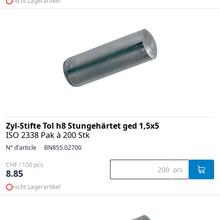
nicht Lagerartikel
Zyl-Stifte Tol h8 Stungehärtet ged 1,5x5
ISO 2338 Pak à 200 Stk
N° d'article
BN855.02700
CHF / 100 pcs
pcs
8.85
nicht Lagerartikel