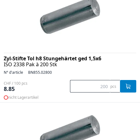
Zyl-Stifte Tol h8 Stungehärtet ged 1,5x6
ISO 2338 Pak à 200 Stk
N° d'article
BN855.02800
CHF / 100 pcs
pcs
8.85
nicht Lagerartikel