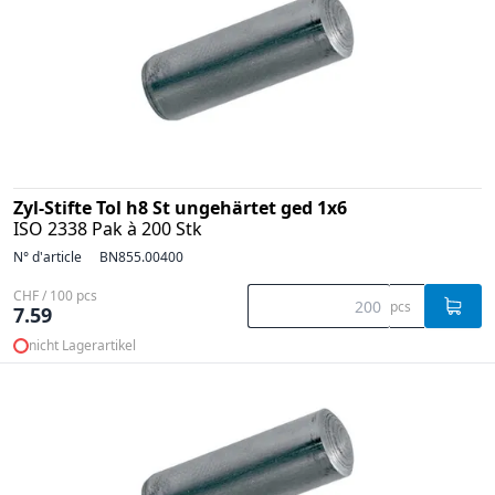
Zyl-Stifte Tol h8 St ungehärtet ged 1x6
ISO 2338 Pak à 200 Stk
N° d'article
BN855.00400
CHF / 100 pcs
pcs
7.59
nicht Lagerartikel