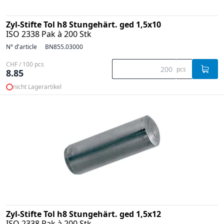
Zyl-Stifte Tol h8 Stungehärt. ged 1,5x10
ISO 2338 Pak à 200 Stk
N° d'article
BN855.03000
CHF / 100 pcs
pcs
8.85
nicht Lagerartikel
Zyl-Stifte Tol h8 Stungehärt. ged 1,5x12
ISO 2338 Pak à 200 Stk