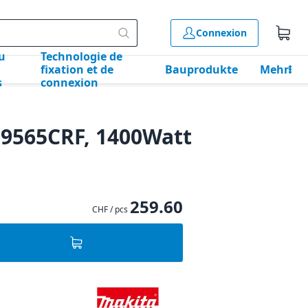
Connexion
u
Technologie de
fixation et de
Bauprodukte
Mehr
s
connexion
 9565CRF, 1400Watt
259.60
CHF / pcs