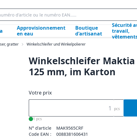
Sécurité a
Approvisionnement
Boutique
la
travail,
en eau
d'artisanat
vêtement
ser, gratter
Winkelschleifer und Winkelpolierer
Winkelschleifer Maktia
125 mm, im Karton
Votre prix
pcs
1 pcs
N° d'article
MAK9565CRF
Code EAN :
0088381606431