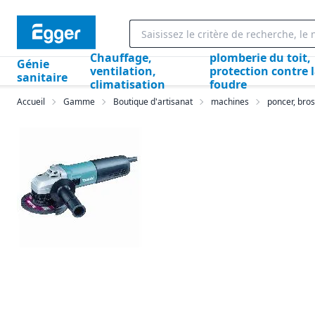
Chauffage,
plomberie du toit,
Génie
ventilation,
protection contre 
sanitaire
climatisation
foudre
Accueil
Gamme
Boutique d'artisanat
machines
poncer, bros