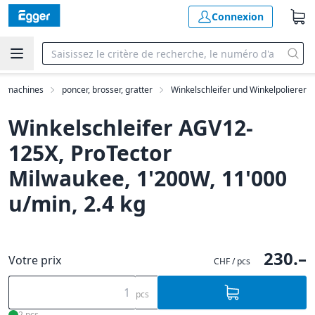
Connexion
machines
poncer, brosser, gratter
Winkelschleifer und Winkelpolierer
Winkelschleifer AGV12-
125X, ProTector
Milwaukee, 1'200W, 11'000
u/min, 2.4 kg
230.–
Votre prix
CHF / pcs
pcs
2 pcs