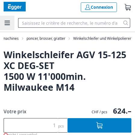
Connexion
machines
poncer, brosser, gratter
Winkelschleifer und Winkelpolierer
Winkelschleifer AGV 15-125
XC DEG-SET
1500 W 11'000min.
Milwaukee M14
624.–
Votre prix
CHF / pcs
pcs
nicht Lagerartikel