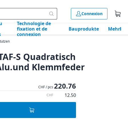
Connexion
u
Technologie de
fixation et de
Bauprodukte
Mehr
s
connexion
tutzen
TAF-S Quadratisch
Alu.und Klemmfeder
220.76
CHF / pcs
12.50
CHF