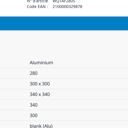
N° d'article
WQTAF280S
Code EAN :
2100000329878
Aluminium
280
300 x 300
340 x 340
340
300
blank (Alu)