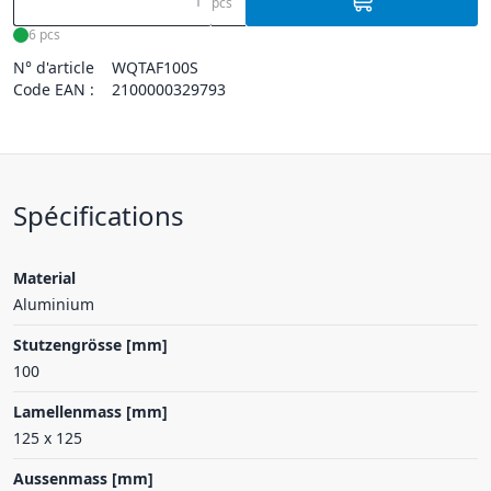
pcs
6 pcs
N° d'article
WQTAF100S
Code EAN :
2100000329793
Spécifications
Material
Aluminium
Stutzengrösse [mm]
100
Lamellenmass [mm]
125 x 125
Aussenmass [mm]