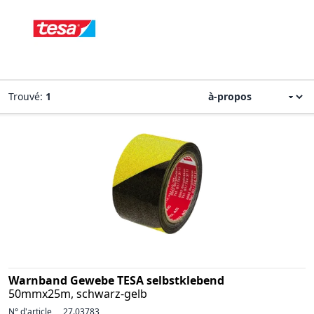
Trouvé:
1
Warnband Gewebe TESA selbstklebend
50mmx25m, schwarz-gelb
N° d'article
27.03783