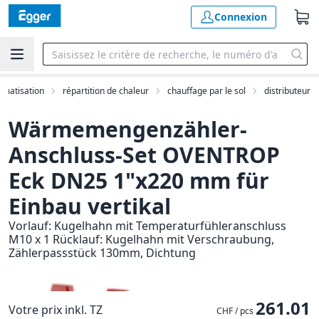
Connexion
limatisation
répartition de chaleur
chauffage par le sol
distributeur
Wärmemengenzähler-
Anschluss-Set OVENTROP
Eck DN25 1"x220 mm für
Einbau vertikal
Vorlauf: Kugelhahn mit Temperaturfühleranschluss
M10 x 1 Rücklauf: Kugelhahn mit Verschraubung,
Zählerpassstück 130mm, Dichtung
261.01
Votre prix inkl. TZ
CHF / pcs