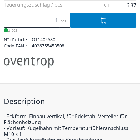
Teuerungszuschlag / pcs
6.37
CHF
pcs
2 pcs
N° d'article
OT1405580
Code EAN :
4026755453508
Description
- Eckform, Einbau vertikal, für Edelstahl-Verteiler für
Flächenheizung
- Vorlauf: Kugelhahn mit Temperaturfühleranschluss
M10 x 1