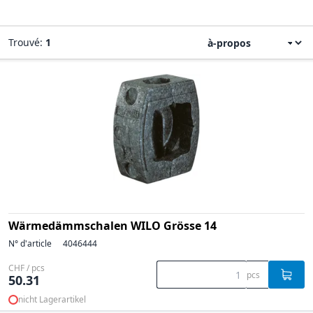
Trouvé:
1
Wärmedämmschalen WILO Grösse 14
N° d'article
4046444
CHF / pcs
pcs
50.31
nicht Lagerartikel