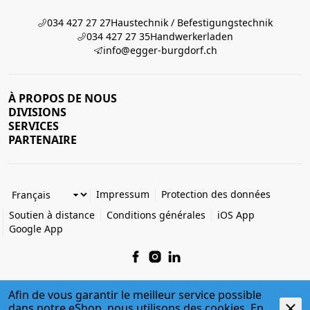
034 427 27 27
Haustechnik / Befestigungstechnik
034 427 27 35
Handwerkerladen
info@egger-burgdorf.ch
À PROPOS DE NOUS
DIVISIONS
SERVICES
PARTENAIRE
Impressum
Protection des données
Soutien à distance
Conditions générales
iOS App
Google App
Afin de vous garantir le meilleur service possible
dans notre eShop, nous utilisons des cookies. En
© 2026 Egger + Co. AG