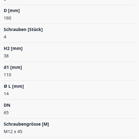
D [mm]
160
Schrauben [Stück]
4
H2 [mm]
38
d1 [mm]
110
Ø L [mm]
14
DN
65
Schraubengrösse [M]
M12 x 45