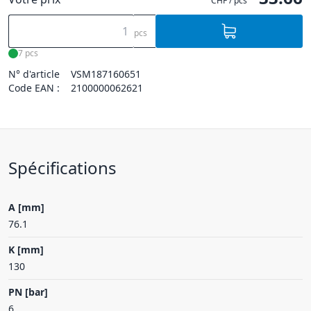
CHF / pcs
pcs
7 pcs
N° d'article
VSM187160651
Code EAN :
2100000062621
Spécifications
A [mm]
76.1
K [mm]
130
PN [bar]
6