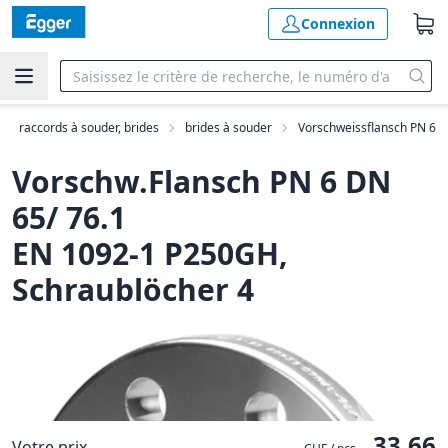
Connexion
raccords à souder, brides
brides à souder
Vorschweissflansch PN 6
Vorschw.Flansch PN 6 DN
65/ 76.1
EN 1092-1 P250GH,
Schraublöcher 4
33.66
Votre prix