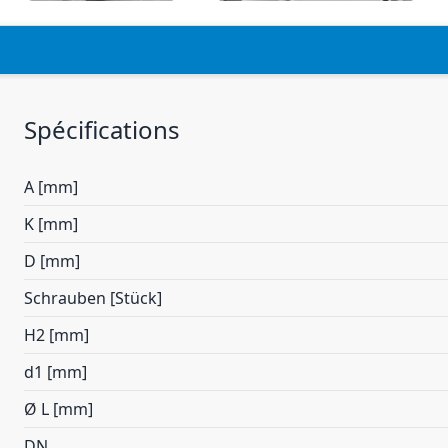
Spécifications
A [mm]
K [mm]
D [mm]
Schrauben [Stück]
H2 [mm]
d1 [mm]
Ø L [mm]
DN