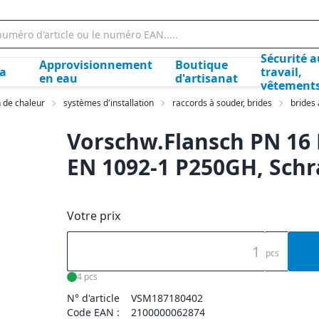
Sécurité a
Approvisionnement
Boutique
la
travail,
en eau
d'artisanat
vêtement
n de chaleur
systèmes d'installation
raccords à souder, brides
brides
Vorschw.Flansch PN 16 
EN 1092-1 P250GH, Schr
Votre prix
pcs
4 pcs
N° d'article
VSM187180402
Code EAN :
2100000062874