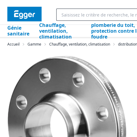
Chauffage,
plomberie du toit,
Génie
ventilation,
protection contre 
sanitaire
climatisation
foudre
Accueil
Gamme
Chauffage, ventilation, climatisation
distributio