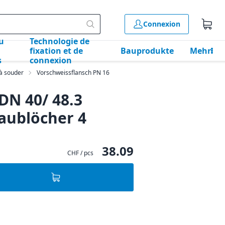
Connexion
u
Technologie de
fixation et de
Bauprodukte
Mehr
s
connexion
 à souder
Vorschweissflansch PN 16
DN 40/ 48.3
aublöcher 4
38.09
CHF / pcs