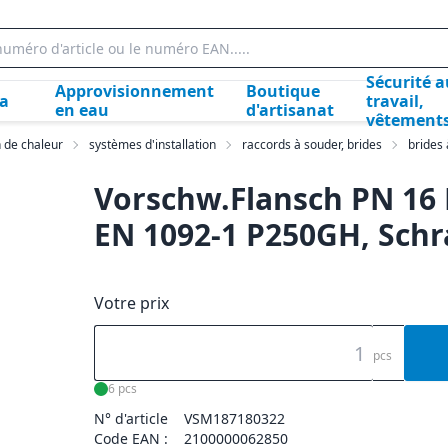
Sécurité a
Approvisionnement
Boutique
la
travail,
en eau
d'artisanat
vêtement
n de chaleur
systèmes d'installation
raccords à souder, brides
brides
Vorschw.Flansch PN 16 
EN 1092-1 P250GH, Schr
Votre prix
pcs
6 pcs
N° d'article
VSM187180322
Code EAN :
2100000062850