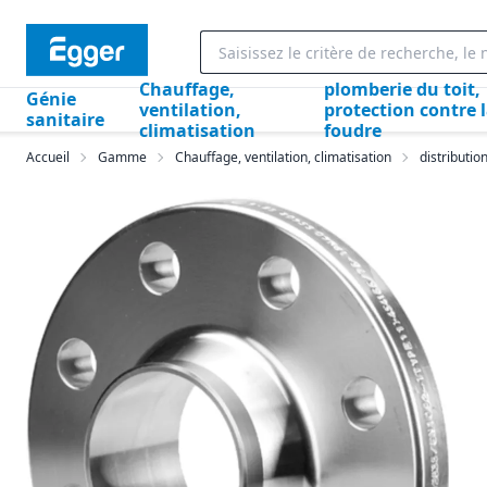
Chauffage,
plomberie du toit,
Génie
ventilation,
protection contre 
sanitaire
climatisation
foudre
Accueil
Gamme
Chauffage, ventilation, climatisation
distributio