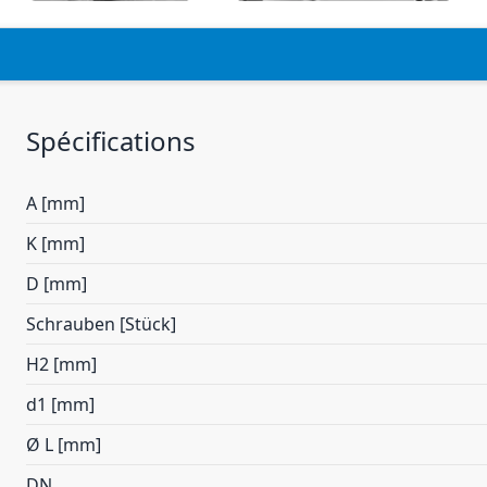
Spécifications
A [mm]
K [mm]
D [mm]
Schrauben [Stück]
H2 [mm]
d1 [mm]
Ø L [mm]
DN