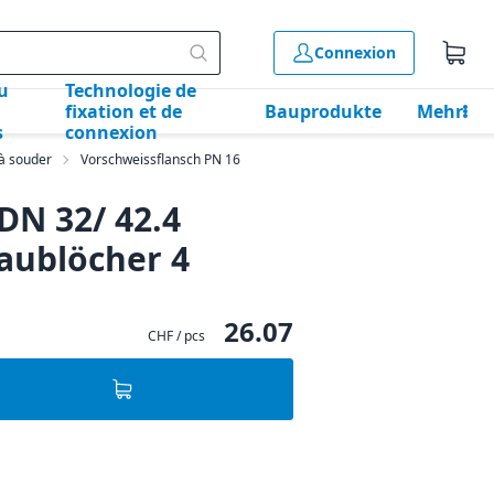
Connexion
u
Technologie de
fixation et de
Bauprodukte
Mehr
s
connexion
 à souder
Vorschweissflansch PN 16
DN 32/ 42.4
aublöcher 4
26.07
CHF / pcs