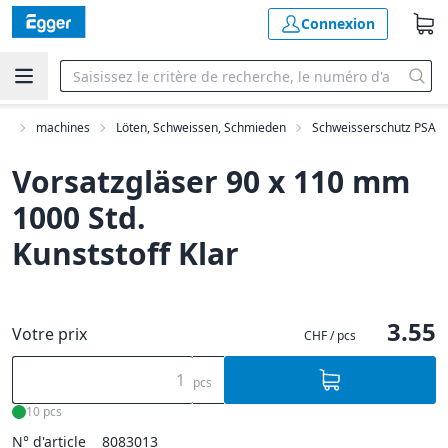
Connexion
at
machines
Löten, Schweissen, Schmieden
Schweisserschutz PSA
Vorsatzgläser 90 x 110 mm
1000 Std.
Kunststoff Klar
3.55
Votre prix
CHF / pcs
pcs
10 pcs
N° d'article
8083013