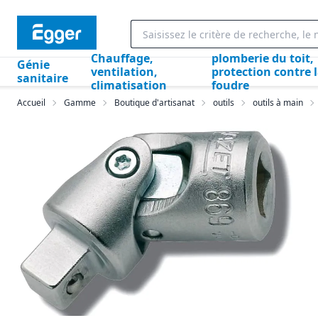
Chauffage,
plomberie du toit,
Génie
ventilation,
protection contre 
sanitaire
climatisation
foudre
Accueil
Gamme
Boutique d'artisanat
outils
outils à main