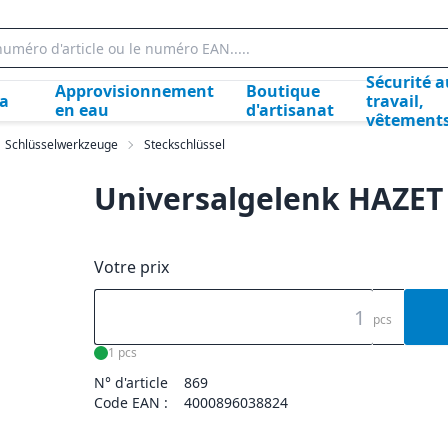
Sécurité a
Approvisionnement
Boutique
la
travail,
en eau
d'artisanat
vêtement
Schlüsselwerkzeuge
Steckschlüssel
Universalgelenk HAZET
Votre prix
pcs
1 pcs
N° d'article
869
Code EAN :
4000896038824