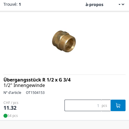
Trouvé:
1
Übergangsstück R 1/2 x G 3/4
1/2" Innengewinde
N° d'article
OT1504153
CHF / pcs
pcs
11.32
54 pcs