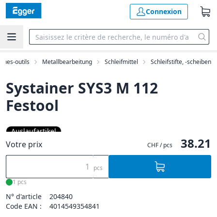
Connexion
ines-outils
Metallbearbeitung
Schleifmittel
Schleifstifte, -scheiben
Systainer SYS3 M 112
Festool
Auslaufartikel
38.21
Votre prix
CHF / pcs
pcs
1 pcs
N° d'article
204840
Code EAN :
4014549354841