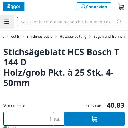
Connexion
nat
outils
machines-outils
Holzbearbeitung
Sägen und Trennen
Stichsägeblatt HCS Bosch T
144 D
Holz/grob Pkt. à 25 Stk. 4-
50mm
40.83
Votre prix
CHF / Pak.
Pak.
1 Pak.