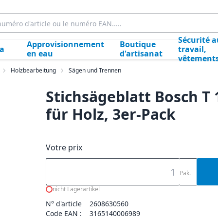
Sécurité a
Approvisionnement
Boutique
la
travail,
en eau
d'artisanat
vêtement
Holzbearbeitung
Sägen und Trennen
Stichsägeblatt Bosch T 
für Holz, 3er-Pack
Votre prix
Pak.
nicht Lagerartikel
N° d'article
2608630560
Code EAN :
3165140006989