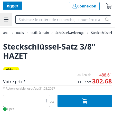
Connexion
tisanat
outils
outils à main
Schlüsselwerkzeuge
Steckschlüssel
Steckschlüssel-Satz 3/8"
HAZET
Aktion
488.61
au lieu de
302.68
Votre prix *
CHF / pcs
* Action valable jusqu'au 31.03.2027
pcs
1 pcs