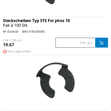
Steckscheiben Typ STS Fst phos 10
Pak à 100 Stk
N° d'article
BN13194.00500
CHF / 100 pcs
pcs
19.67
nicht Lagerartikel