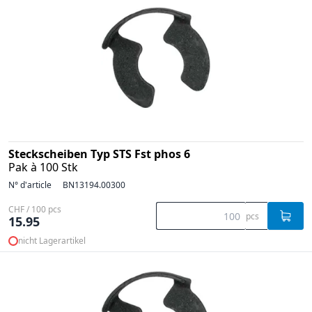
Steckscheiben Typ STS Fst phos 6
Pak à 100 Stk
N° d'article
BN13194.00300
CHF / 100 pcs
pcs
15.95
nicht Lagerartikel