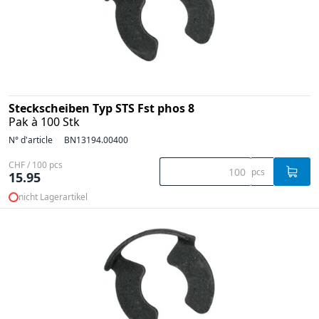
Steckscheiben Typ STS Fst phos 8
Pak à 100 Stk
N° d'article
BN13194.00400
CHF / 100 pcs
pcs
15.95
nicht Lagerartikel