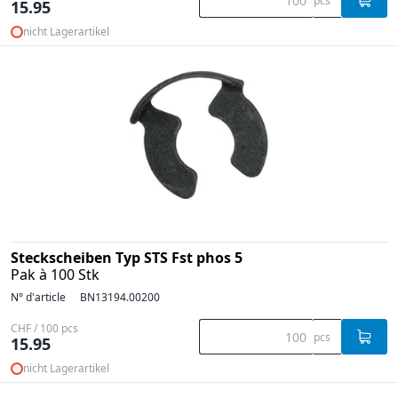
pcs
15.95
nicht Lagerartikel
Steckscheiben Typ STS Fst phos 5
Pak à 100 Stk
N° d'article
BN13194.00200
CHF / 100 pcs
pcs
15.95
nicht Lagerartikel