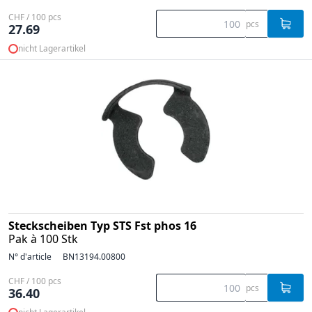
CHF / 100 pcs
pcs
27.69
nicht Lagerartikel
Steckscheiben Typ STS Fst phos 16
Pak à 100 Stk
N° d'article
BN13194.00800
CHF / 100 pcs
pcs
36.40