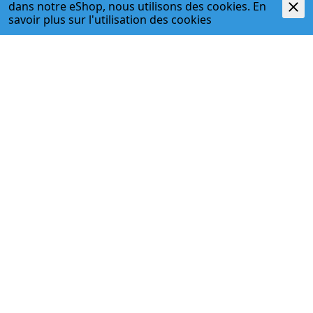
dans notre eShop, nous utilisons des cookies. En
Kirchbergstr. 3
savoir plus sur l'
utilisation des cookies
3400 Burgdorf
T. 034 427 27 27
F. 034 427 27 28
www.egger-burgdorf.ch
HORAIRES D'OUVERTURE
Lundi - jeudi
07:00 Uhr - 12:00 Uhr; 13:00 Uhr - 17:30 Uhr
Vendredi
07:00 Uhr - 12:00 Uhr; 13:00 Uhr - 17:00 Uhr
034 427 27 27
Haustechnik / Befestigungstechnik
034 427 27 35
Handwerkerladen
info@egger-burgdorf.ch
À PROPOS DE NOUS
DIVISIONS
SERVICES