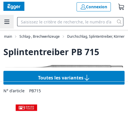
Connexion
s à main
Schlag-, Brechwerkzeuge
Durchschlag, Splintentreiber, Körner
Splintentreiber PB 715
Toutes les variantes
N° d'article
PB715