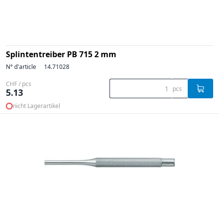
Splintentreiber PB 715 2 mm
N° d'article
14.71028
CHF / pcs
pcs
5.13
nicht Lagerartikel