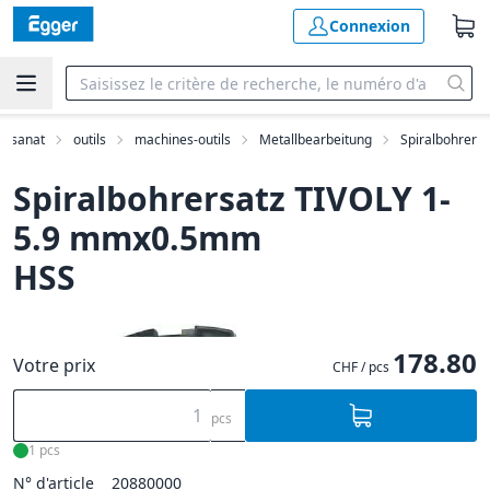
Connexion
rtisanat
outils
machines-outils
Metallbearbeitung
Spiralbohrer
Spiralbohrersatz TIVOLY 1-
5.9 mmx0.5mm
HSS
178.80
Votre prix
CHF / pcs
pcs
1 pcs
N° d'article
20880000