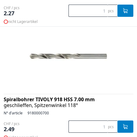
CHF / pcs
pcs
2.27
nicht Lagerartikel
Spiralbohrer TIVOLY 918 HSS 7.00 mm
geschlieffen, Spitzenwinkel 118°
N° d'article
9180000700
CHF / pcs
pcs
2.49