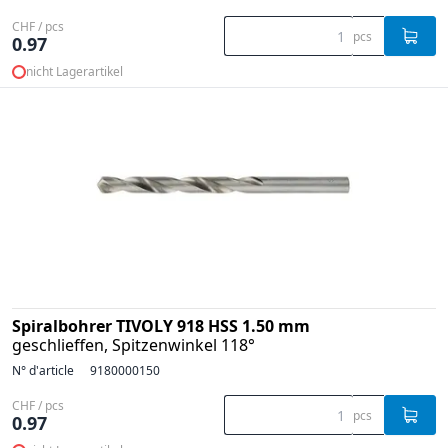
CHF / pcs
pcs
0.97
nicht Lagerartikel
Spiralbohrer TIVOLY 918 HSS 1.50 mm
geschlieffen, Spitzenwinkel 118°
N° d'article
9180000150
CHF / pcs
pcs
0.97