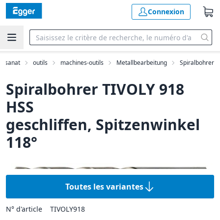
Connexion
rtisanat
outils
machines-outils
Metallbearbeitung
Spiralbohrer
Spiralbohrer TIVOLY 918
HSS
geschliffen, Spitzenwinkel
118°
Toutes les variantes
N° d'article
TIVOLY918