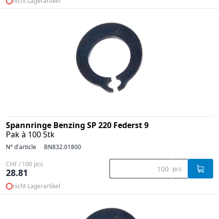
nicht Lagerartikel
Spannringe Benzing SP 220 Federst 9
Pak à 100 Stk
N° d'article
BN832.01800
CHF / 100 pcs
pcs
28.81
nicht Lagerartikel