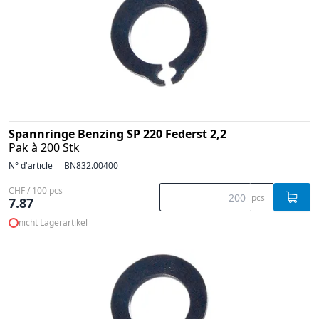
Spannringe Benzing SP 220 Federst 2,2
Pak à 200 Stk
N° d'article
BN832.00400
CHF / 100 pcs
pcs
7.87
nicht Lagerartikel