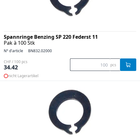
Spannringe Benzing SP 220 Federst 11
Pak à 100 Stk
N° d'article
BN832.02000
CHF / 100 pcs
pcs
34.42
nicht Lagerartikel