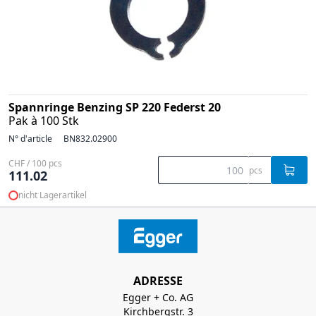
Spannringe Benzing SP 220 Federst 20
Pak à 100 Stk
N° d'article
BN832.02900
CHF / 100 pcs
pcs
111.02
nicht Lagerartikel
ADRESSE
Egger + Co. AG
Kirchbergstr. 3