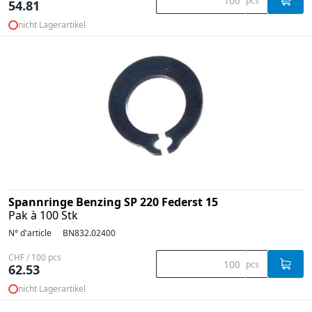
pcs
54.81
nicht Lagerartikel
Spannringe Benzing SP 220 Federst 15
Pak à 100 Stk
N° d'article
BN832.02400
CHF / 100 pcs
pcs
62.53
nicht Lagerartikel