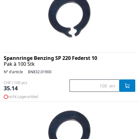
Spannringe Benzing SP 220 Federst 10
Pak à 100 Stk
N° d'article
BN832.01900
CHF / 100 pcs
pcs
35.14
nicht Lagerartikel