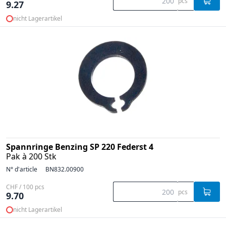
pcs
9.27
nicht Lagerartikel
Spannringe Benzing SP 220 Federst 4
Pak à 200 Stk
N° d'article
BN832.00900
CHF / 100 pcs
pcs
9.70
nicht Lagerartikel