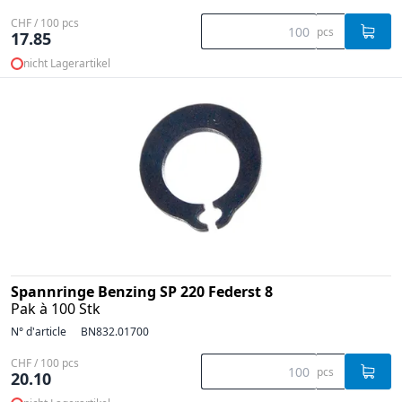
CHF / 100 pcs
pcs
17.85
nicht Lagerartikel
Spannringe Benzing SP 220 Federst 8
Pak à 100 Stk
N° d'article
BN832.01700
CHF / 100 pcs
pcs
20.10