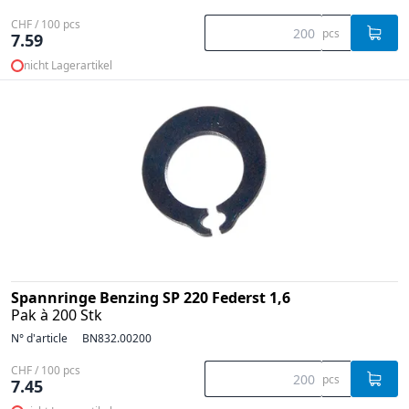
CHF / 100 pcs
pcs
7.59
nicht Lagerartikel
Spannringe Benzing SP 220 Federst 1,6
Pak à 200 Stk
N° d'article
BN832.00200
CHF / 100 pcs
pcs
7.45