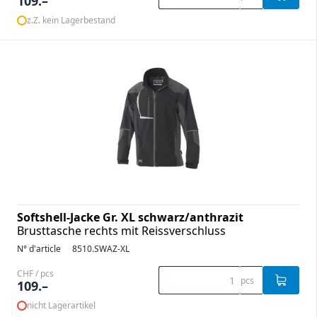
109.–
z.Z. kein Lagerbestand
Softshell-Jacke Gr. XL schwarz/anthrazit
Brusttasche rechts mit Reissverschluss
N° d'article
8510.SWAZ-XL
CHF / pcs
pcs
109.–
nicht Lagerartikel