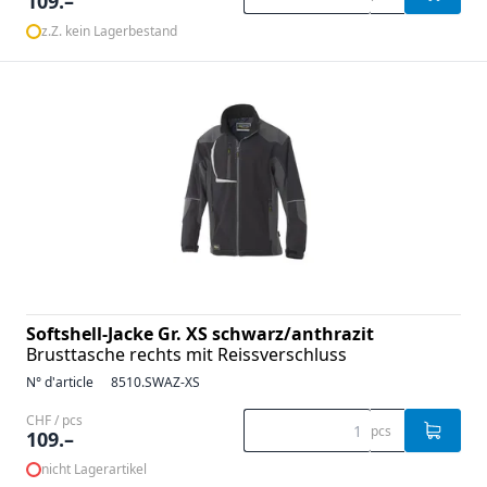
109.–
z.Z. kein Lagerbestand
Softshell-Jacke Gr. XS schwarz/anthrazit
Brusttasche rechts mit Reissverschluss
N° d'article
8510.SWAZ-XS
CHF / pcs
pcs
109.–
nicht Lagerartikel