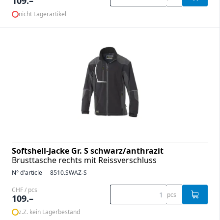
109.–
nicht Lagerartikel
Softshell-Jacke Gr. S schwarz/anthrazit
Brusttasche rechts mit Reissverschluss
N° d'article
8510.SWAZ-S
CHF / pcs
pcs
109.–
z.Z. kein Lagerbestand