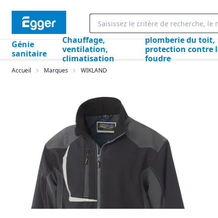
Chauffage,
plomberie du toit,
Génie
ventilation,
protection contre 
sanitaire
climatisation
foudre
Accueil
Marques
WIKLAND