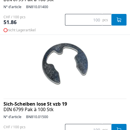
N° d'article
BN810.01400
CHF / 100 pcs
pcs
51.86
nicht Lagerartikel
Sich-Scheiben lose St vzb 19
DIN 6799 Pak à 100 Stk
N° d'article
BN810.01500
CHF / 100 pcs
pcs