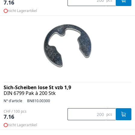
pcs
7.16
nicht Lagerartikel
Sich-Scheiben lose St vzb 1,9
DIN 6799 Pak à 200 Stk
N° d'article
BN810.00300
CHF / 100 pcs
pcs
7.16
nicht Lagerartikel