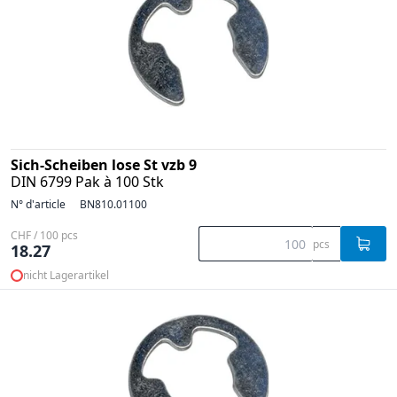
Sich-Scheiben lose St vzb 9
DIN 6799 Pak à 100 Stk
N° d'article
BN810.01100
CHF / 100 pcs
pcs
18.27
nicht Lagerartikel