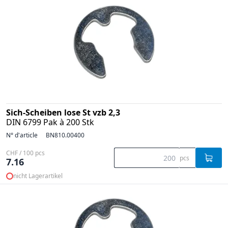
Sich-Scheiben lose St vzb 2,3
DIN 6799 Pak à 200 Stk
N° d'article
BN810.00400
CHF / 100 pcs
pcs
7.16
nicht Lagerartikel