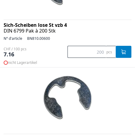
Sich-Scheiben lose St vzb 4
DIN 6799 Pak à 200 Stk
N° d'article
BN810.00600
CHF / 100 pcs
pcs
7.16
nicht Lagerartikel