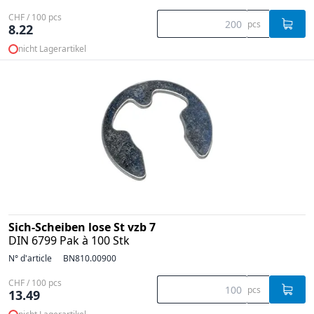
CHF / 100 pcs
pcs
8.22
nicht Lagerartikel
Sich-Scheiben lose St vzb 7
DIN 6799 Pak à 100 Stk
N° d'article
BN810.00900
CHF / 100 pcs
pcs
13.49