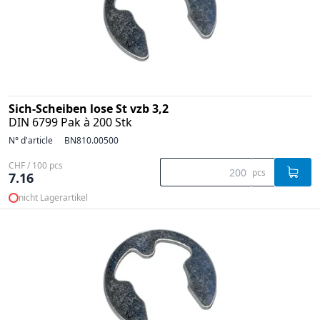
Sich-Scheiben lose St vzb 3,2
DIN 6799 Pak à 200 Stk
N° d'article
BN810.00500
CHF / 100 pcs
pcs
7.16
nicht Lagerartikel