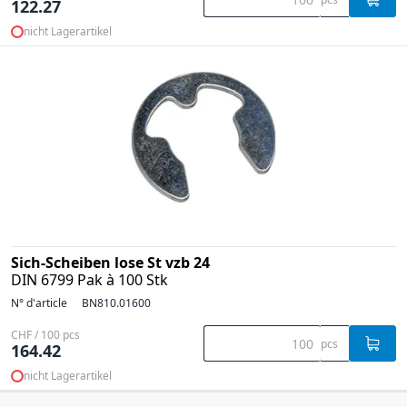
122.27
nicht Lagerartikel
Sich-Scheiben lose St vzb 24
DIN 6799 Pak à 100 Stk
N° d'article
BN810.01600
CHF / 100 pcs
pcs
164.42
nicht Lagerartikel