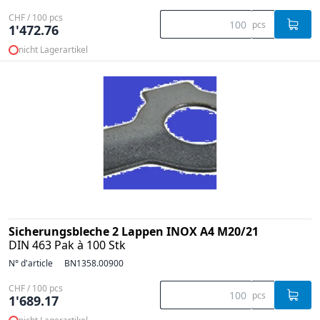
CHF / 100 pcs
pcs
1'472.76
nicht Lagerartikel
Sicherungsbleche 2 Lappen INOX A4 M20/21
DIN 463 Pak à 100 Stk
N° d'article
BN1358.00900
CHF / 100 pcs
pcs
1'689.17