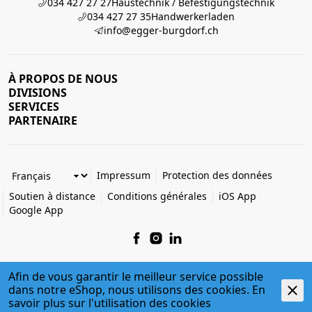
034 427 27 27
Haustechnik / Befestigungstechnik
034 427 27 35
Handwerkerladen
info@egger-burgdorf.ch
À PROPOS DE NOUS
DIVISIONS
SERVICES
PARTENAIRE
Impressum
Protection des données
Soutien à distance
Conditions générales
iOS App
Google App
Afin de vous garantir le meilleur service possible
dans notre eShop, nous utilisons des cookies. En
© 2026 Egger + Co. AG
savoir plus sur l'
utilisation des cookies
powered by polynorm