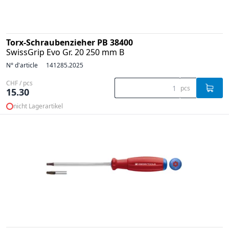
Torx-Schraubenzieher PB 38400
SwissGrip Evo Gr. 20 250 mm B
N° d'article
141285.2025
CHF / pcs
pcs
15.30
nicht Lagerartikel