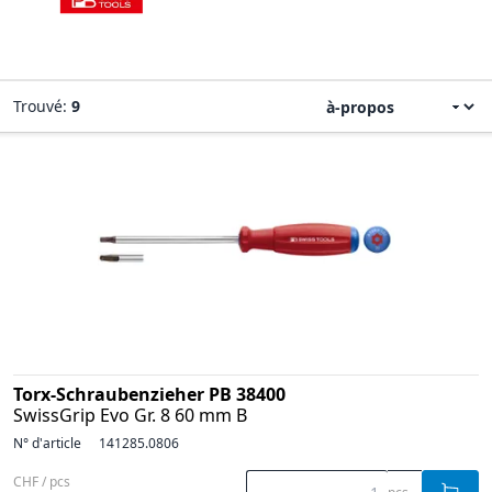
Trouvé:
9
Torx-Schraubenzieher PB 38400
SwissGrip Evo Gr. 8 60 mm B
N° d'article
141285.0806
CHF / pcs