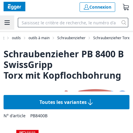
Connexion
nat
outils
outils à main
Schraubenzieher
Schraubenzieher Torx
Schraubenzieher PB 8400 B
SwissGripp
Torx mit Kopflochbohrung
Toutes les variantes
N° d'article
PB8400B