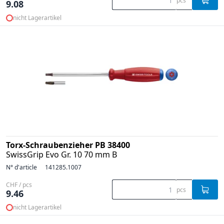
pcs
9.08
nicht Lagerartikel
Torx-Schraubenzieher PB 38400
SwissGrip Evo Gr. 10 70 mm B
N° d'article
141285.1007
CHF / pcs
pcs
9.46
nicht Lagerartikel