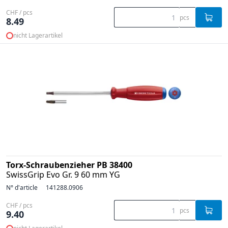
CHF / pcs
pcs
8.49
nicht Lagerartikel
Torx-Schraubenzieher PB 38400
SwissGrip Evo Gr. 9 60 mm YG
N° d'article
141288.0906
CHF / pcs
pcs
9.40