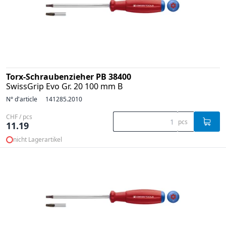
Torx-Schraubenzieher PB 38400
SwissGrip Evo Gr. 20 100 mm B
N° d'article
141285.2010
CHF / pcs
pcs
11.19
nicht Lagerartikel