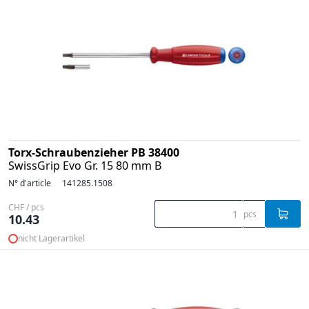
Torx-Schraubenzieher PB 38400
SwissGrip Evo Gr. 15 80 mm B
N° d'article
141285.1508
CHF / pcs
pcs
10.43
nicht Lagerartikel