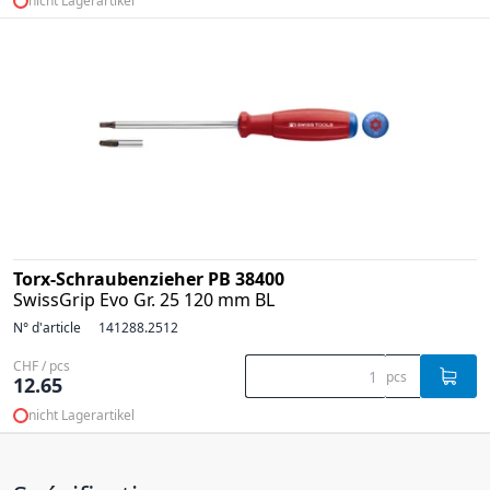
nicht Lagerartikel
Torx-Schraubenzieher PB 38400
SwissGrip Evo Gr. 25 120 mm BL
N° d'article
141288.2512
CHF / pcs
pcs
12.65
nicht Lagerartikel