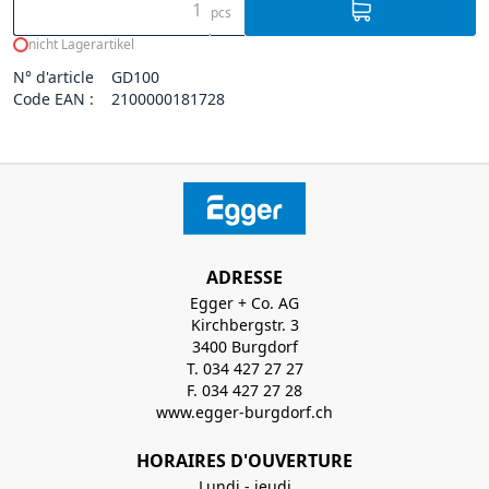
pcs
nicht Lagerartikel
N° d'article
GD100
Code EAN :
2100000181728
ADRESSE
Egger + Co. AG
Kirchbergstr. 3
3400 Burgdorf
T. 034 427 27 27
F. 034 427 27 28
www.egger-burgdorf.ch
HORAIRES D'OUVERTURE
Lundi - jeudi