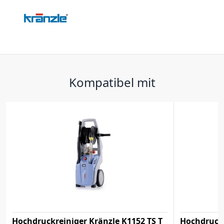
Kompatibel mit
Hochdruckreiniger Kränzle K1152 TS T
Hochdruckr