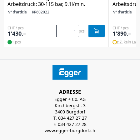
Arbeitdruck: 30-115 bar, 9.1l/min.
Arbeitsdruck
N° d'article
KR602022
N° d'article
K
CHF / pcs
CHF / pcs
pcs
1'430.–
1'890.–
1 pcs
z.Z. kein Lag
ADRESSE
Egger + Co. AG
Kirchbergstr. 3
3400 Burgdorf
T. 034 427 27 27
F. 034 427 27 28
www.egger-burgdorf.ch