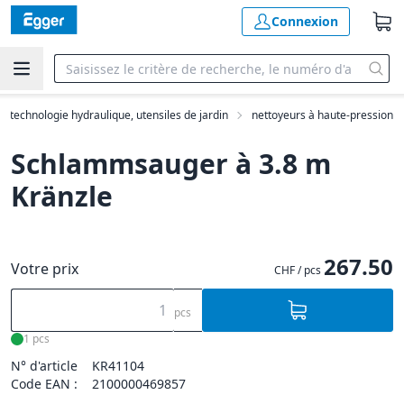
Connexion
e, technologie hydraulique, utensiles de jardin
nettoyeurs à haute-pression
Schlammsauger à 3.8 m
Kränzle
267.50
Votre prix
CHF / pcs
pcs
1 pcs
N° d'article
KR41104
Code EAN :
2100000469857