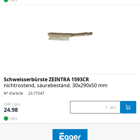
Schweisserbürste ZEINTRA 1593CR
nichtrostend, säurebeständ. 30x290x50 mm
N° d'article
23.77547
CHF / pcs
pcs
24.98
1 pcs