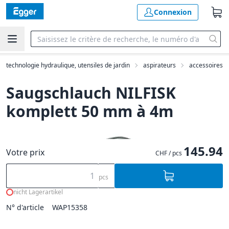
Connexion
e, technologie hydraulique, utensiles de jardin
aspirateurs
accessoires
Saugschlauch NILFISK
komplett 50 mm à 4m
145.94
Votre prix
CHF / pcs
pcs
nicht Lagerartikel
N° d'article
WAP15358