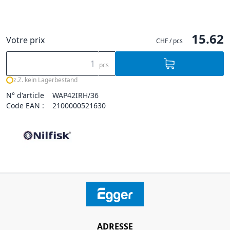
15.62
Votre prix
CHF / pcs
pcs
z.Z. kein Lagerbestand
N° d'article
WAP42IRH/36
Code EAN :
2100000521630
ADRESSE