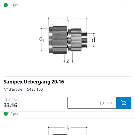
17 pcs
Sanipex Uebergang 20-16
N° d'article
5486.100
CHF / pcs
pcs
33.16
17 pcs