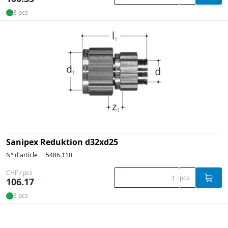
3 pcs
Sanipex Reduktion d32xd25
N° d'article
5486.110
CHF / pcs
pcs
106.17
3 pcs