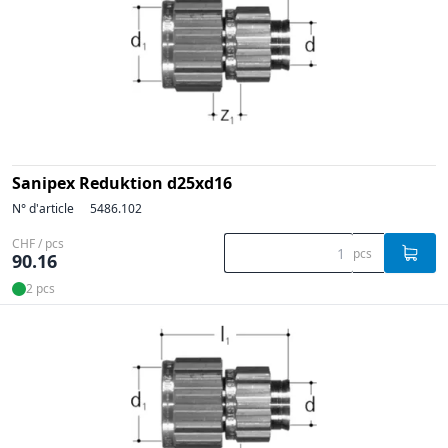
Sanipex Reduktion d25xd16
N° d'article
5486.102
CHF / pcs
pcs
90.16
2 pcs