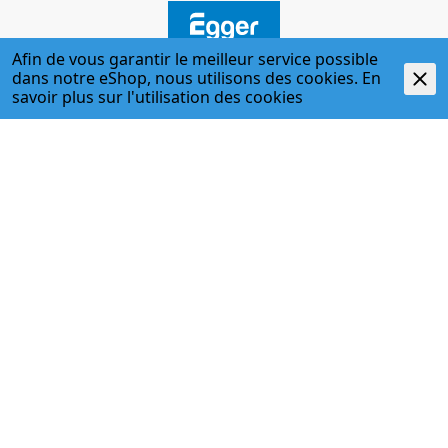
Afin de vous garantir le meilleur service possible
dans notre eShop, nous utilisons des cookies. En
ADRESSE
savoir plus sur l'
utilisation des cookies
Egger + Co. AG
Kirchbergstr. 3
3400 Burgdorf
T. 034 427 27 27
F. 034 427 27 28
www.egger-burgdorf.ch
HORAIRES D'OUVERTURE
Lundi - jeudi
07:00 Uhr - 12:00 Uhr; 13:00 Uhr - 17:30 Uhr
Vendredi
07:00 Uhr - 12:00 Uhr; 13:00 Uhr - 17:00 Uhr
034 427 27 27
Haustechnik / Befestigungstechnik
034 427 27 35
Handwerkerladen