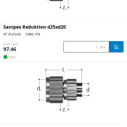
Sanipex Reduktion d25xd20
N° d'article
5486.104
CHF / pcs
pcs
97.46
2 pcs