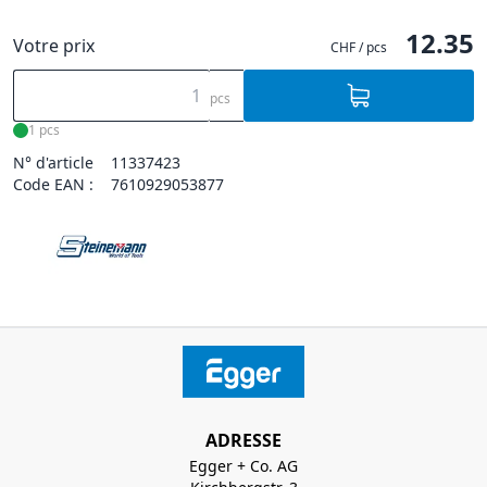
12.35
Votre prix
CHF / pcs
pcs
1 pcs
N° d'article
11337423
Code EAN :
7610929053877
ADRESSE
Egger + Co. AG