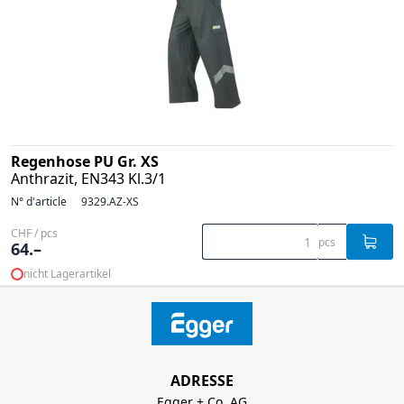
Regenhose PU Gr. XS
Anthrazit, EN343 Kl.3/1
N° d'article
9329.AZ-XS
CHF / pcs
pcs
64.–
nicht Lagerartikel
ADRESSE
Egger + Co. AG