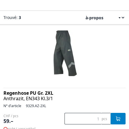
Trouvé:
3
Regenhose PU Gr. 2XL
Anthrazit, EN343 Kl.3/1
N° d'article
9329.AZ-2XL
CHF / pcs
pcs
59.–
nicht Lagerartikel